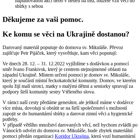
naplánovanou akci nebo v neděli na mši, můžete vzít věci do
sbírky s sebou
Děkujeme za vaši pomoc.
Ke komu se věci na Ukrajině dostanou?
Darovaný materiál poputuje do domova sv. Mikuláše. Převoz
zajišťuje Petr Pijáček, který vysvětluje, kam věci poputují:
Ve dnech 28. 12. – 31. 12.2022 vyjíždíme s dodávkou a pomocí
směr Ivano Frankivsk, který je centrem stejnojmenné oblasti na
západní Ukrajině. Místem určení pomoci je domov sv. Mikuláše,
který je součástí místní řeckokatolické komunity. Domov, ve kterém
spolu žijí malí sirotci, matky s malými dětmi a seniorky spravují za
podpory širší komunity sestry Vtěleného slova.
V rámci naší cesty předáme generátor, ale jelikož máme v dodávce
více místa, dovoluji si obrátit se na širší společenství s možností
zapojit se do humanitární sbírky a darovat zimní věci a hygienické
potřeby.
V případě většího množství darovaných věcí, než bychom zvládli po
Vánocích odvézt do domova sv. Mikuláše, bude zbytek materiální
pomoci předán organizaci
Koridor Ukrajina
, která vozí humanitární