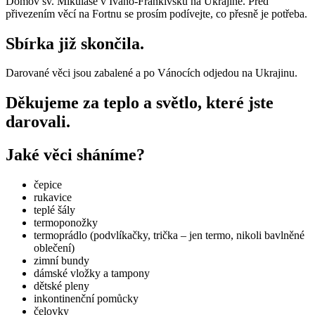
Domov sv. Mikuláše v Ivano-Frankivsku na Ukrajině. Před
přivezením věcí na Fortnu se prosím podívejte, co přesně je potřeba.
Sbírka již skončila.
Darované věci jsou zabalené a po Vánocích odjedou na Ukrajinu.
Děkujeme za teplo a světlo, které jste
darovali.
Jaké věci sháníme?
čepice
rukavice
teplé šály
termoponožky
termoprádlo (podvlíkačky, trička – jen termo, nikoli bavlněné
oblečení)
zimní bundy
dámské vložky a tampony
dětské pleny
inkontinenční pomůcky
čelovky