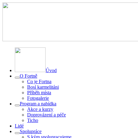
Úvod
O Fortně
Co je Fortna
Bosí karmelitáni
Příběh místa
Fotogalerie
Program a nabídka
Akce a kurzy
Doprovázení a péče
Ticho
Lidé
Spolupráce
S kým spolupracujeme