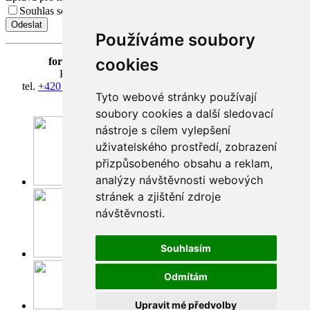
Souhlas se zpracováním osobních údajů.
Přečíst Souhlas
Používáme soubory
cookies
fortna
| Hradčanské nám. 3/184 | 118 00 Praha 1
Klášter Hradčany Řádu bosých karmelitánů
tel.
+420 603 428 601
| IČ 08814406 | účet 318127634/0300
Tyto webové stránky používají
fortna@fortna.eu
soubory cookies a další sledovací
nástroje s cílem vylepšení
uživatelského prostředí, zobrazení
přizpůsobeného obsahu a reklam,
analýzy návštěvnosti webových
Facebook
stránek a zjištění zdroje
návštěvnosti.
Souhlasím
Instagram
Odmítám
Upravit mé předvolby
Youtube