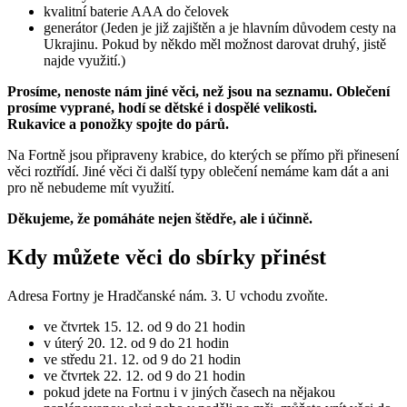
kvalitní baterie AAA do čelovek
generátor (Jeden je již zajištěn a je hlavním důvodem cesty na
Ukrajinu. Pokud by někdo měl možnost darovat druhý, jistě
najde využití.)
Prosíme, nenoste nám jiné věci, než jsou na seznamu. Oblečení
prosíme vyprané, hodí se dětské i dospělé velikosti.
Rukavice a ponožky spojte do párů.
Na Fortně jsou připraveny krabice, do kterých se přímo při přinesení
věci roztřídí. Jiné věci či další typy oblečení nemáme kam dát a ani
pro ně nebudeme mít využití.
Děkujeme, že pomáháte nejen štědře, ale i účinně.
Kdy můžete věci do sbírky přinést
Adresa Fortny je Hradčanské nám. 3. U vchodu zvoňte.
ve čtvrtek 15. 12. od 9 do 21 hodin
v úterý 20. 12. od 9 do 21 hodin
ve středu 21. 12. od 9 do 21 hodin
ve čtvrtek 22. 12. od 9 do 21 hodin
pokud jdete na Fortnu i v jiných časech na nějakou