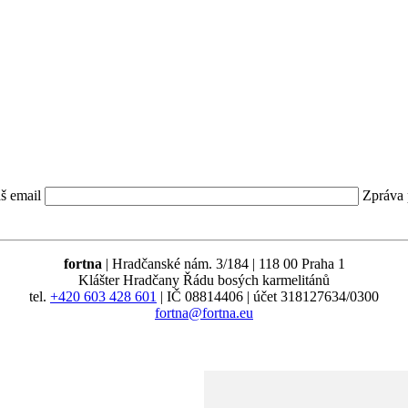
š email
Zpráva 
fortna
| Hradčanské nám. 3/184 | 118 00 Praha 1
Klášter Hradčany Řádu bosých karmelitánů
tel.
+420 603 428 601
| IČ 08814406 | účet 318127634/0300
fortna@fortna.eu