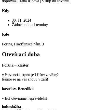
doprovází Hana Říhová | Vstup do adventu
Kdy
30. 11. 2024
Žádné budoucí termíny
Kde
Fortna, Hradčanské nám. 3
Otevírací doba
Fortna – klášter
v červenci a srpnu je klášter zavřený
těšíme se na vás znovu v září!
kostel sv. Benedikta
v létě otevíráme nepravidelně
bohoslužba