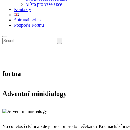
Místo pro vaše akce
Kontakty
Spiritual points
Podpořte Fortnu
fortna
Adventní minidialogy
Na co letos čekám a kde je prostor pro to nečekané? Kde nacházím s