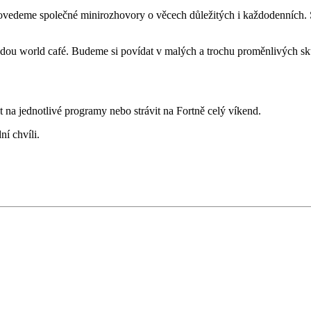
ovedeme společné minirozhovory o věcech důležitých i každodenních. S 
ou world café. Budeme si povídat v malých a trochu proměnlivých sku
na jednotlivé programy nebo strávit na Fortně celý víkend.
ní chvíli.