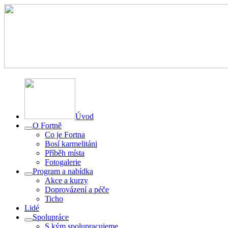
Úvod
O Fortně
Co je Fortna
Bosí karmelitáni
Příběh místa
Fotogalerie
Program a nabídka
Akce a kurzy
Doprovázení a péče
Ticho
Lidé
Spolupráce
S kým spolupracujeme