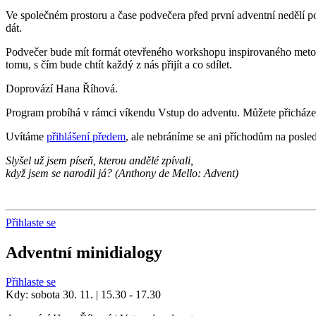
Ve společném prostoru a čase podvečera před první adventní nedělí p
dát.
Podvečer bude mít formát otevřeného workshopu inspirovaného metod
tomu, s čím bude chtít každý z nás přijít a co sdílet.
Doprovází Hana Říhová.
Program probíhá v rámci víkendu Vstup do adventu. Můžete přicházet 
Uvítáme
přihlášení předem
, ale nebráníme se ani příchodům na posled
Slyšel už jsem píseň, kterou andělé zpívali,
když jsem se narodil já? (Anthony de Mello: Advent)
Přihlaste se
Adventní minidialogy
Přihlaste se
Kdy: sobota 30. 11. | 15.30 - 17.30