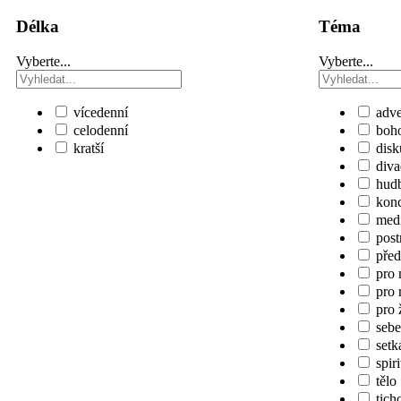
Délka
Téma
Vyberte...
Vyberte...
vícedenní
adve
celodenní
boho
kratší
disk
diva
hud
konc
medi
post
před
pro 
pro 
pro 
sebe
setk
spiri
tělo
tich