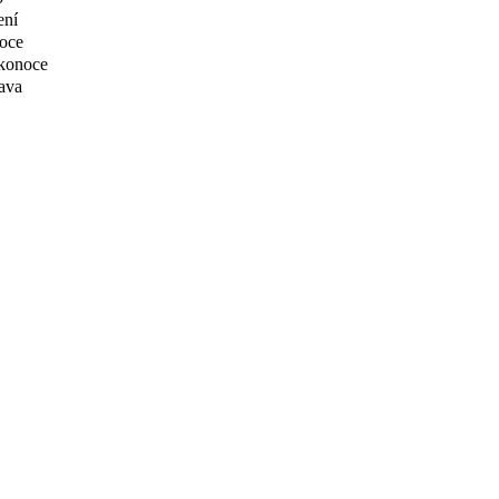
ení
oce
konoce
ava