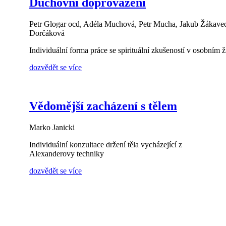
Duchovní doprovázení
Petr Glogar ocd, Adéla Muchová, Petr Mucha, Jakub Žákave
Dorčáková
Individuální forma práce se spirituální zkušeností v osobním ž
dozvědět se více
Vědomější zacházení s tělem
Marko Janicki
Individuální konzultace držení těla vycházející z
Alexanderovy techniky
dozvědět se více