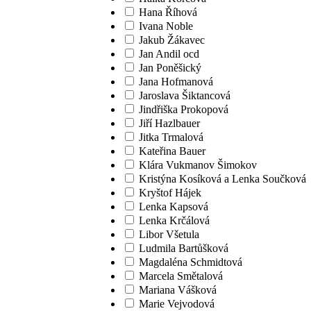
Hana Říhová
Ivana Noble
Jakub Žákavec
Jan Andil ocd
Jan Poněšický
Jana Hofmanová
Jaroslava Šiktancová
Jindřiška Prokopová
Jiří Hazlbauer
Jitka Trmalová
Kateřina Bauer
Klára Vukmanov Šimokov
Kristýna Kosíková a Lenka Součková
Kryštof Hájek
Lenka Kapsová
Lenka Krčálová
Libor Všetula
Ludmila Bartůšková
Magdaléna Schmidtová
Marcela Smětalová
Mariana Vášková
Marie Vejvodová