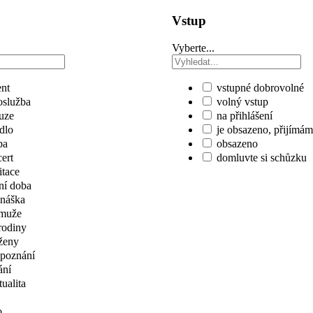
Vstup
Vyberte...
nt
vstupné dobrovolné
služba
volný vstup
uze
na přihlášení
dlo
je obsazeno, přijímá
ba
obsazeno
ert
domluvte si schůzku
tace
ní doba
náška
muže
rodiny
ženy
poznání
ání
tualita
o