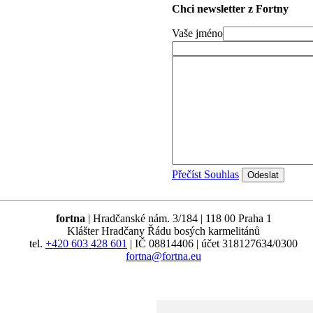
Chci newsletter z Fortny
Vaše jméno
Přečíst Souhlas
fortna
| Hradčanské nám. 3/184 | 118 00 Praha 1
Klášter Hradčany Řádu bosých karmelitánů
tel.
+420 603 428 601
| IČ 08814406 | účet 318127634/0300
fortna@fortna.eu