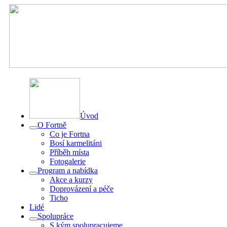
Úvod
O Fortně
Co je Fortna
Bosí karmelitáni
Příběh místa
Fotogalerie
Program a nabídka
Akce a kurzy
Doprovázení a péče
Ticho
Lidé
Spolupráce
S kým spolupracujeme