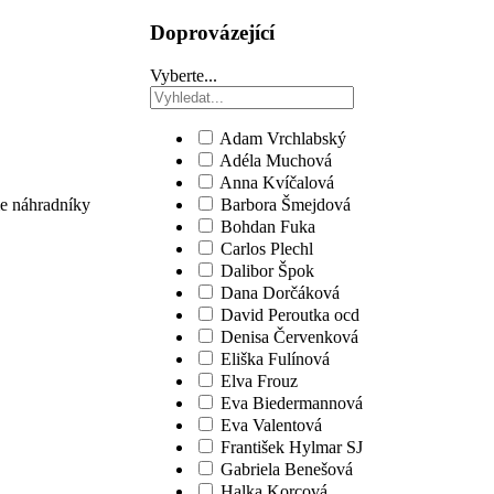
Doprovázející
Vyberte...
Adam Vrchlabský
Adéla Muchová
Anna Kvíčalová
me náhradníky
Barbora Šmejdová
Bohdan Fuka
Carlos Plechl
Dalibor Špok
Dana Dorčáková
David Peroutka ocd
Denisa Červenková
Eliška Fulínová
Elva Frouz
Eva Biedermannová
Eva Valentová
František Hylmar SJ
Gabriela Benešová
Halka Korcová