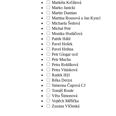
Markéta Krčálová
Marko Janicki
Martin Damian
Martina Rousová a Jan Kyncl
Michaela Šedová
Michal Petr
Monika Hodáčová
Patrik Hábl
Pavel Hošek
Pavel Hrdina
Petr Glogar ocd
Petr Mucha
Petra Rohlíková
Petra Vitásková
Radek Hýl
Réka Derzsi
Simeona Čupová CJ
Tomáš Roule
Věra Šimonová
Vojtěch Měřička
Zuzana Vlčinská