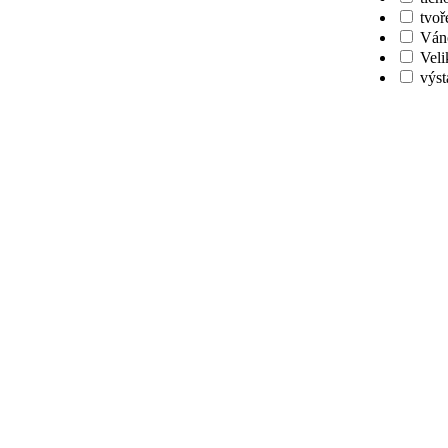
tvoř
Ván
Veli
výst