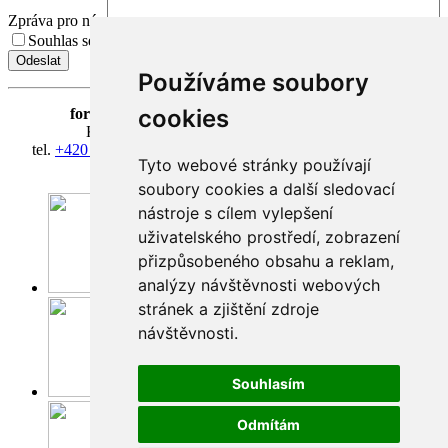
Zpráva pro nás
Souhlas se zpracováním osobních údajů.
Přečíst Souhlas
Používáme soubory
cookies
fortna
| Hradčanské nám. 3/184 | 118 00 Praha 1
Klášter Hradčany Řádu bosých karmelitánů
tel.
+420 603 428 601
| IČ 08814406 | účet 318127634/0300
Tyto webové stránky používají
fortna@fortna.eu
soubory cookies a další sledovací
nástroje s cílem vylepšení
uživatelského prostředí, zobrazení
přizpůsobeného obsahu a reklam,
analýzy návštěvnosti webových
Facebook
stránek a zjištění zdroje
návštěvnosti.
Souhlasím
Instagram
Odmítám