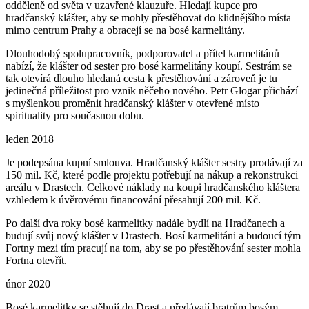
odděleně od světa v uzavřené klauzuře. Hledají kupce pro
hradčanský klášter, aby se mohly přestěhovat do klidnějšího místa
mimo centrum Prahy a obracejí se na bosé karmelitány.
Dlouhodobý spolupracovník, podporovatel a přítel karmelitánů
nabízí, že klášter od sester pro bosé karmelitány koupí. Sestrám se
tak otevírá dlouho hledaná cesta k přestěhování a zároveň je tu
jedinečná příležitost pro vznik něčeho nového. Petr Glogar přichází
s myšlenkou proměnit hradčanský klášter v otevřené místo
spirituality pro současnou dobu.
leden 2018
Je podepsána kupní smlouva. Hradčanský klášter sestry prodávají za
150 mil. Kč, které podle projektu potřebují na nákup a rekonstrukci
areálu v Drastech. Celkové náklady na koupi hradčanského kláštera
vzhledem k úvěrovému financování přesahují 200 mil. Kč.
Po další dva roky bosé karmelitky nadále bydlí na Hradčanech a
budují svůj nový klášter v Drastech. Bosí karmelitáni a budoucí tým
Fortny mezi tím pracují na tom, aby se po přestěhování sester mohla
Fortna otevřít.
únor 2020
Bosé karmelitky se stěhují do Drast a předávají bratrům bosým