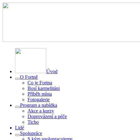
Úvod
O Fortně
Co je Fortna
Bosí karmelitáni
Příběh místa
Fotogalerie
Program a nabídka
Akce a kurzy
Doprovázení a péče
Ticho
Lidé
Spolupráce
S kým spolupracujeme