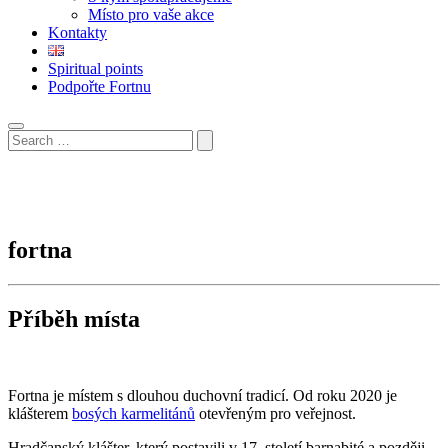
Místo pro vaše akce
Kontakty
Spiritual points
Podpořte Fortnu
fortna
Příběh místa
Fortna je místem s dlouhou duchovní tradicí. Od roku 2020 je
klášterem
bosých karmelitánů
otevřeným pro veřejnost.
Hradčanský klášter, který postavili v 17. století barnabité a později