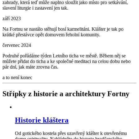
zahrady, která teď může naplno sloužit jako místo pro setkávání,
slavení liturgie i zastavení jen tak.
září 2023
Na Fortnu se nastálo stěhují bosí karmelitáni. Klášter je tak po
krátké přestávce opět domovem řeholní komunity.
červenec 2024
Podruhé pořádáme týden Letního ticha ve městě. Během něj se
můžete přidat do ticha a ke společné meditaci na celou dobu nebo
pár dní, jak máte zrovna čas.
a to není konec
Střípky z historie a architektury Fortny
Historie kláštera
Od gotického kostela přes uzavřený klášter k otevřenému
domu spirituality. Nahlédněte do historie hradčanského