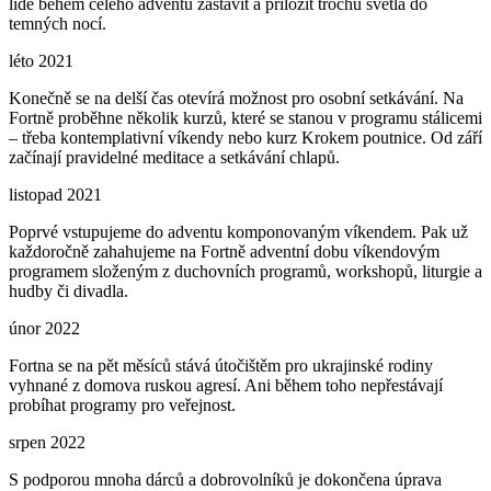
lidé během celého adventu zastavit a přiložit trochu světla do
temných nocí.
léto 2021
Konečně se na delší čas otevírá možnost pro osobní setkávání. Na
Fortně proběhne několik kurzů, které se stanou v programu stálicemi
– třeba kontemplativní víkendy nebo kurz Krokem poutnice. Od září
začínají pravidelné meditace a setkávání chlapů.
listopad 2021
Poprvé vstupujeme do adventu komponovaným víkendem. Pak už
každoročně zahahujeme na Fortně adventní dobu víkendovým
programem složeným z duchovních programů, workshopů, liturgie a
hudby či divadla.
únor 2022
Fortna se na pět měsíců stává útočištěm pro ukrajinské rodiny
vyhnané z domova ruskou agresí. Ani během toho nepřestávají
probíhat programy pro veřejnost.
srpen 2022
S podporou mnoha dárců a dobrovolníků je dokončena úprava