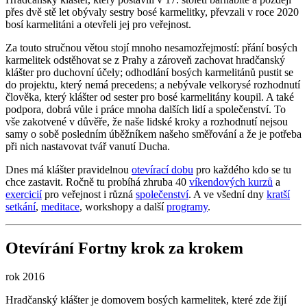
přes dvě stě let obývaly sestry bosé karmelitky, převzali v roce 2020
bosí karmelitáni a otevřeli jej pro veřejnost.
Za touto stručnou větou stojí mnoho nesamozřejmostí: přání bosých
karmelitek odstěhovat se z Prahy a zároveň zachovat hradčanský
klášter pro duchovní účely; odhodlání bosých karmelitánů pustit se
do projektu, který nemá precedens; a nebývale velkorysé rozhodnutí
člověka, který klášter od sester pro bosé karmelitány koupil. A také
podpora, dobrá vůle i práce mnoha dalších lidí a společenství. To
vše zakotvené v důvěře, že naše lidské kroky a rozhodnutí nejsou
samy o sobě posledním úběžníkem našeho směřování a že je potřeba
při nich nastavovat tvář vanutí Ducha.
Dnes má klášter pravidelnou
otevírací dobu
pro každého kdo se tu
chce zastavit. Ročně tu probíhá zhruba 40
víkendových kurzů
a
exercicií
pro veřejnost i různá
společenství
. A ve všední dny
kratší
setkání
,
meditace
, workshopy a další
programy
.
Otevírání Fortny krok za krokem
rok 2016
Hradčanský klášter je domovem bosých karmelitek, které zde žijí