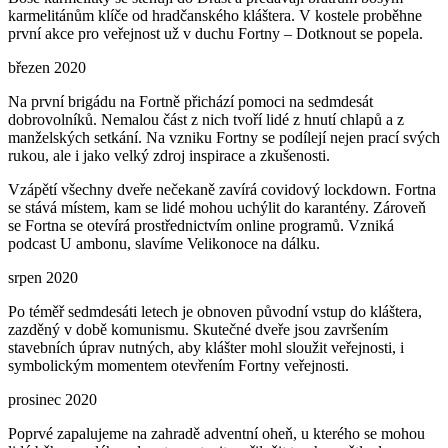
karmelitánům klíče od hradčanského kláštera. V kostele proběhne
první akce pro veřejnost už v duchu Fortny – Dotknout se popela.
březen 2020
Na první brigádu na Fortně přichází pomoci na sedmdesát
dobrovolníků. Nemalou část z nich tvoří lidé z hnutí chlapů a z
manželských setkání. Na vzniku Fortny se podílejí nejen prací svých
rukou, ale i jako velký zdroj inspirace a zkušenosti.
Vzápětí všechny dveře nečekaně zavírá covidový lockdown. Fortna
se stává místem, kam se lidé mohou uchýlit do karantény. Zároveň
se Fortna se otevírá prostřednictvím online programů. Vzniká
podcast U ambonu, slavíme Velikonoce na dálku.
srpen 2020
Po téměř sedmdesáti letech je obnoven původní vstup do kláštera,
zazděný v době komunismu. Skutečné dveře jsou završením
stavebních úprav nutných, aby klášter mohl sloužit veřejnosti, i
symbolickým momentem otevřením Fortny veřejnosti.
prosinec 2020
Poprvé zapalujeme na zahradě adventní oheň, u kterého se mohou