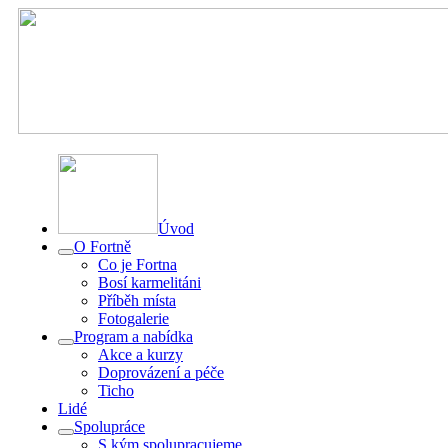
Úvod
O Fortně
Co je Fortna
Bosí karmelitáni
Příběh místa
Fotogalerie
Program a nabídka
Akce a kurzy
Doprovázení a péče
Ticho
Lidé
Spolupráce
S kým spolupracujeme