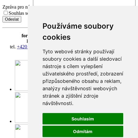
Zpráva pro nás
Souhlas se zpracováním osobních údajů.
Přečíst Souhlas
Používáme soubory
cookies
fortna
| Hradčanské nám. 3/184 | 118 00 Praha 1
Klášter Hradčany Řádu bosých karmelitánů
tel.
+420 603 428 601
| IČ 08814406 | účet 318127634/0300
Tyto webové stránky používají
fortna@fortna.eu
soubory cookies a další sledovací
nástroje s cílem vylepšení
uživatelského prostředí, zobrazení
přizpůsobeného obsahu a reklam,
analýzy návštěvnosti webových
Facebook
stránek a zjištění zdroje
návštěvnosti.
Souhlasím
Instagram
Odmítám