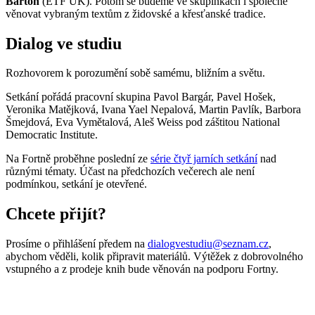
Bartoň
(ETF UK). Potom se budeme ve skupinkách i společně
věnovat vybraným textům z židovské a křesťanské tradice.
Dialog ve studiu
Rozhovorem k porozumění sobě samému, bližním a světu.
Setkání pořádá pracovní skupina Pavol Bargár, Pavel Hošek,
Veronika Matějková, Ivana Yael Nepalová, Martin Pavlík, Barbora
Šmejdová, Eva Vymětalová, Aleš Weiss pod záštitou National
Democratic Institute.
Na Fortně proběhne poslední ze
série čtyř jarních setkání
nad
různými tématy. Účast na předchozích večerech ale není
podmínkou, setkání je otevřené.
Chcete přijít?
Prosíme o přihlášení předem na
dialogvestudiu@seznam.cz
,
abychom věděli, kolik připravit materiálů. Výtěžek z dobrovolného
vstupného a z prodeje knih bude věnován na podporu Fortny.