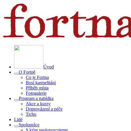
Úvod
O Fortně
Co je Fortna
Bosí karmelitáni
Příběh místa
Fotogalerie
Program a nabídka
Akce a kurzy
Doprovázení a péče
Ticho
Lidé
Spolupráce
S kým spolupracujeme