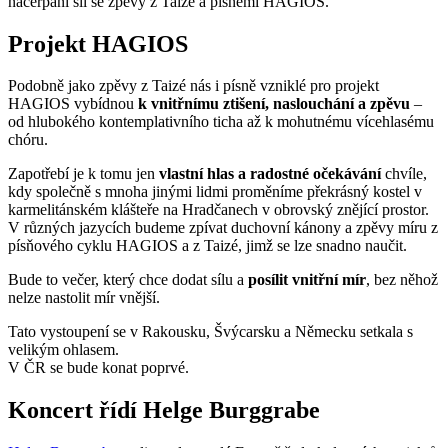
načerpání sil se zpěvy z Taizé a písněmi HAGIOS.
Projekt HAGIOS
Podobně jako zpěvy z Taizé nás i písně vzniklé pro projekt
HAGIOS vybídnou
k vnitřnímu ztišení, naslouchání a zpěvu
–
od hlubokého kontemplativního ticha až k mohutnému vícehlasému
chóru.
Zapotřebí je k tomu jen
vlastní hlas a radostné očekávání
chvíle,
kdy společně s mnoha jinými lidmi proměníme překrásný kostel v
karmelitánském klášteře na Hradčanech v obrovský znějící prostor.
V různých jazycích budeme zpívat duchovní kánony a zpěvy míru z
písňového cyklu HAGIOS a z Taizé, jimž se lze snadno naučit.
Bude to večer, který chce dodat sílu a
posílit vnitřní mír
, bez něhož
nelze nastolit mír vnější.
Tato vystoupení se v Rakousku, Švýcarsku a Německu setkala s
velikým ohlasem.
V ČR se bude konat poprvé.
Koncert řídí Helge Burggrabe