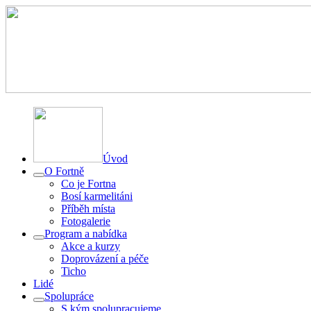
Úvod
O Fortně
Co je Fortna
Bosí karmelitáni
Příběh místa
Fotogalerie
Program a nabídka
Akce a kurzy
Doprovázení a péče
Ticho
Lidé
Spolupráce
S kým spolupracujeme