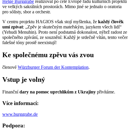
Helge Burggrabe
realizoval po celé Evropě řadu kulturních projektů
ve velkých sakrálních prostorách. Mimo jiné se jednalo o oratoria
pro sólisty, sbor a orchestr.
V centru projektu HAGIOS však stojí myšlenka, že
každý člověk
umí zpívat
: „Zpěv je skutečným mateřským, jazykem všech lidí“
(Yehudi Menuhin). Proto není podstatná dokonalost, nýbrž radost ze
společného zpívání, ze souznění: Každý je srdečně vítán, tento večer
falešné tóny prostě neexistují!
Ke společnému zpěvu vás zvou
členové
Würzburger Forum der Kontemplation
.
Vstup je volný
Finanční
dary na pomoc uprchlíkům z Ukrajiny
přivítáme.
Více informací:
www.burggrabe.de
Podpora: