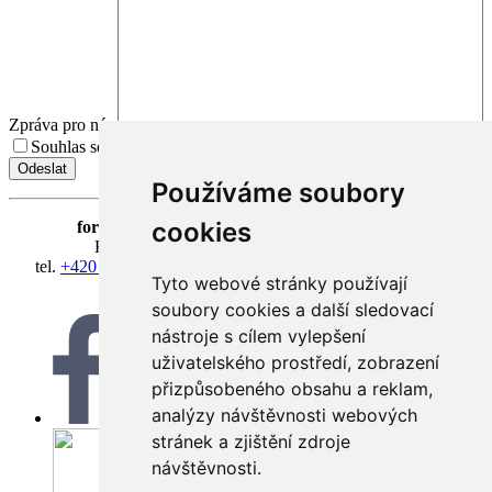
Zpráva pro nás
Souhlas se zpracováním osobních údajů.
Přečíst Souhlas
Používáme soubory
cookies
fortna
| Hradčanské nám. 3/184 | 118 00 Praha 1
Klášter Hradčany Řádu bosých karmelitánů
tel.
+420 603 428 601
| IČ 08814406 | účet 318127634/0300
Tyto webové stránky používají
fortna@fortna.eu
soubory cookies a další sledovací
nástroje s cílem vylepšení
uživatelského prostředí, zobrazení
přizpůsobeného obsahu a reklam,
analýzy návštěvnosti webových
Facebook
stránek a zjištění zdroje
návštěvnosti.