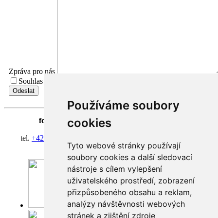
Zpráva pro nás
Souhlas se zpracováním osobních údajů.
Přečíst Souhlas
Používáme soubory
cookies
fortna
| Hradčanské nám. 3/184 | 118 00 Praha 1
Klášter Hradčany Řádu bosých karmelitánů
tel.
+420 603 428 601
| IČ 08814406 | účet 318127634/0300
Tyto webové stránky používají
fortna@fortna.eu
soubory cookies a další sledovací
nástroje s cílem vylepšení
uživatelského prostředí, zobrazení
přizpůsobeného obsahu a reklam,
analýzy návštěvnosti webových
Facebook
stránek a zjištění zdroje