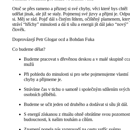
Otoč se přes rameno a přiznej si své chyby, věci které bys chtěl
udělat jinak, ale již se staly. Pojmenuj své jizvy a přijmi je. Odp
si. Měj se rád. Pojď dál s čistým štítem, očištěný plamenem, kter
stráví “hříchy” minulosti a dá ti sílu a energii jít dál jako “nový”
člověk.
Doprovázejí
Petr Glogar ocd a Bohdan Fuka
Co budeme dělat?
Budeme pracovat s dřevěnou deskou a v malé skupině cc
mužů
Při pohledu do minulosti si pro sebe pojmenujeme vlastní
chyby a přijmeme je.
Strávíme čas v tichu o samotě i společným sdílením svých
osobních příběhů.
Budeme se učit jeden od druhého a dodávat si sílu jít dál.
S energií získanou z rituálu ohně obrátíme svou pozornost
budoucnosti, k našim touhám a cílům.
Znamení popela nás vyprovodí na cestu vstříc svému