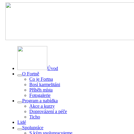
Úvod
O Fortně
Co je Fortna
Bosí karmelitáni
Příběh místa
Fotogalerie
Program a nabídka
Akce a kurzy
Doprovázení a péče
Ticho
Lidé
Spolupráce
S kým spolupracujeme