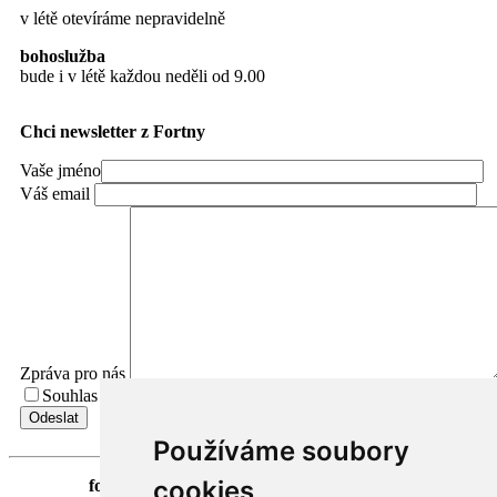
v létě otevíráme nepravidelně
bohoslužba
bude i v létě každou neděli od 9.00
Chci newsletter z Fortny
Vaše jméno
Váš email
Zpráva pro nás
Souhlas se zpracováním osobních údajů.
Přečíst Souhlas
Používáme soubory
cookies
fortna
| Hradčanské nám. 3/184 | 118 00 Praha 1