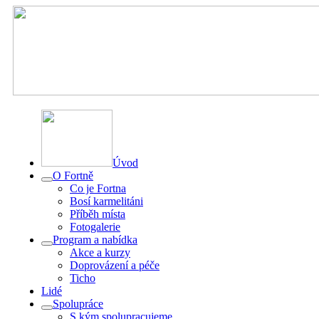
Úvod
O Fortně
Co je Fortna
Bosí karmelitáni
Příběh místa
Fotogalerie
Program a nabídka
Akce a kurzy
Doprovázení a péče
Ticho
Lidé
Spolupráce
S kým spolupracujeme