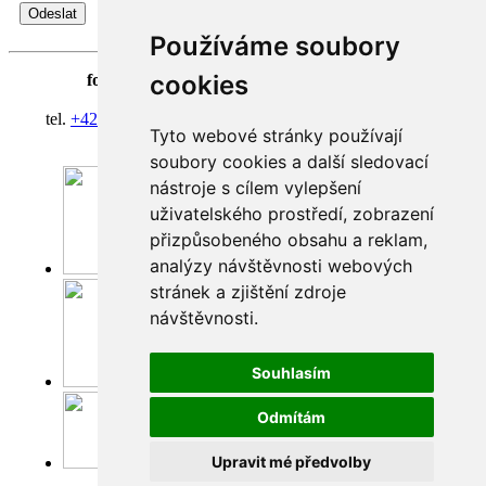
Používáme soubory
cookies
fortna
| Hradčanské nám. 3/184 | 118 00 Praha 1
Klášter Hradčany Řádu bosých karmelitánů
tel.
+420 603 428 601
| IČ 08814406 | účet 318127634/0300
Tyto webové stránky používají
fortna@fortna.eu
soubory cookies a další sledovací
nástroje s cílem vylepšení
uživatelského prostředí, zobrazení
přizpůsobeného obsahu a reklam,
analýzy návštěvnosti webových
Facebook
stránek a zjištění zdroje
návštěvnosti.
Souhlasím
Instagram
Odmítám
Upravit mé předvolby
Youtube