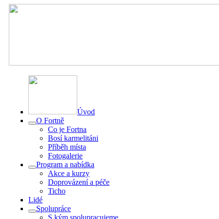
Úvod
O Fortně
Co je Fortna
Bosí karmelitáni
Příběh místa
Fotogalerie
Program a nabídka
Akce a kurzy
Doprovázení a péče
Ticho
Lidé
Spolupráce
S kým spolupracujeme