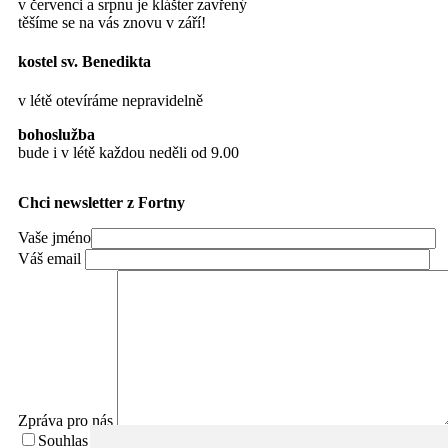
v červenci a srpnu je klášter zavřený
těšíme se na vás znovu v září!
kostel sv. Benedikta
v létě otevíráme nepravidelně
bohoslužba
bude i v létě každou neděli od 9.00
Chci newsletter z Fortny
Vaše jméno
Váš email
Zpráva pro nás
Souhlas se zpracováním osobních údajů.
Přečíst Souhlas