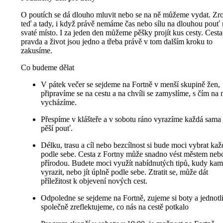
O poutích se dá dlouho mluvit nebo se na ně můžeme vydat. Zr
teď a tady, i když právě nemáme čas nebo sílu na dlouhou pouť 
svaté místo. I za jeden den můžeme pěšky projít kus cesty. Cesta
pravda a život jsou jedno a třeba právě v tom dalším kroku to
zakusíme.
Co budeme dělat
V pátek večer se sejdeme na Fortně v menší skupině žen,
připravíme se na cestu a na chvíli se zamyslíme, s čím na 
vycházíme.
Přespíme v klášteře a v sobotu ráno vyrazíme každá sama
pěší pouť.
Délku, trasu a cíl nebo bezcílnost si bude moci vybrat kaž
podle sebe. Cesta z Fortny může snadno vést městem neb
přírodou. Budete moci využít nabídnutých tipů, kudy kam
vyrazit, nebo jít úplně podle sebe. Ztratit se, může dát
příležitost k objevení nových cest.
Odpoledne se sejdeme na Fortně, zujeme si boty a jednotli
společně zreflektujeme, co nás na cestě potkalo