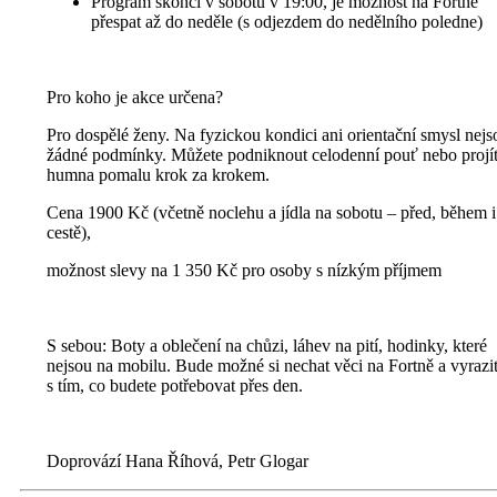
Program skončí v sobotu v 19:00, je možnost na Fortně
přespat až do neděle (s odjezdem do nedělního poledne)
Pro koho je akce určena?
Pro dospělé ženy. Na fyzickou kondici ani orientační smysl nejs
žádné podmínky. Můžete podniknout celodenní pouť nebo projí
humna pomalu krok za krokem.
Cena
1900 Kč (včetně noclehu a jídla na sobotu – před, během i
cestě),
možnost slevy na 1 350 Kč pro osoby s nízkým příjmem
S sebou:
Boty a oblečení na chůzi, láhev na pití, hodinky, které
nejsou na mobilu. Bude možné si nechat věci na Fortně a vyrazit
s tím, co budete potřebovat přes den.
Doprovází
Hana Říhová, Petr Glogar