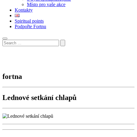
Místo pro vaše akce
Kontakty
Spiritual points
Podpořte Fortnu
fortna
Lednové setkání chlapů