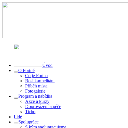
Úvod
O Fortně
Co je Fortna
Bosí karmelitáni
Příběh místa
Fotogalerie
Program a nabídka
Akce a kurzy
Doprovázení a péče
Ticho
Lidé
Spolupráce
S kým spolupracujeme