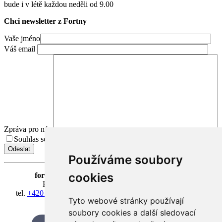
bude i v létě každou neděli od 9.00
Chci newsletter z Fortny
Vaše jméno
Váš email
Zpráva pro nás
Souhlas se zpracováním osobních údajů.
Přečíst Souhlas
Používáme soubory
cookies
fortna
| Hradčanské nám. 3/184 | 118 00 Praha 1
Klášter Hradčany Řádu bosých karmelitánů
tel.
+420 603 428 601
| IČ 08814406 | účet 318127634/0300
Tyto webové stránky používají
fortna@fortna.eu
soubory cookies a další sledovací