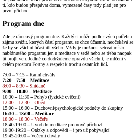
ti, kdo budou přespávat doma, vymezené časy tedy platí jen pro
první příchod.
Program dne
Zde je rámcový program dne. Každý si může podle svých potřeb a
zájmu zvážit, kterých částí programu se chce účastnit, neočekává se,
že by se všichni účastnili všeho. Vždy je možnost setrvat místo
nabídnutého programu jen u meditace v sedě nebo se třeba naopak
jít projít ven. Jediné co dodržujeme opravdu všichni, je mlčení v
celém prostoru Fortny a respekt k trochu ostatních lidí.
7:00 – 7:15 – Ranní chvály
7:20 – 7:50 – Meditace
8:00 – 8:30 – Snídaně
9:00 – 10:00 – Meditace
10:30 – 11:30 – Pohyb (fyzické cvičení)
12:00 – 12:30 – Oběd
15:00 – 16:00 – Duchovní/psychologické podněty do skupiny
16:30 – 18:00 – Meditace
18:00 – 18:30 – Večeře
18:40-19:00 – Úvod do meditace pro nově příchozí
19:00-19:20 – Otázky a odpovědi – i pro už pobývající
19:45-20:00 – Večerní chvály