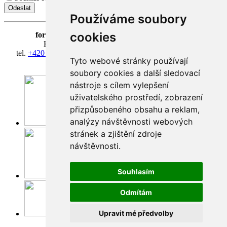
Používáme soubory
cookies
fortna
| Hradčanské nám. 3/184 | 118 00 Praha 1
Klášter Hradčany Řádu bosých karmelitánů
tel.
+420 603 428 601
| IČ 08814406 | účet 318127634/0300
Tyto webové stránky používají
fortna@fortna.eu
soubory cookies a další sledovací
nástroje s cílem vylepšení
uživatelského prostředí, zobrazení
přizpůsobeného obsahu a reklam,
analýzy návštěvnosti webových
Facebook
stránek a zjištění zdroje
návštěvnosti.
Souhlasím
Instagram
Odmítám
Upravit mé předvolby
Youtube