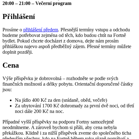
20:00 – 21:00 – Večerní program
Přihlášení
Prosíme o
přihlášení předem
. Přesnější termíny vstupu a odchodu
budeme potřebovat zejména od těch, kdo budou chtít na Fortně
bydlet. Pokud chcete docházet z domova, dejte nám prosím
přihláškou najevo aspoň předběžný zájem. Přesné termíny můžete
doplnit později.
Cena
Výše příspěvku je dobrovolná – rozhodněte se podle svých
finančních možností a délky pobytu. Orientační doporučené částky
jsou:
Na jídlo 400 Kč za den (snídaně, oběd, večeře)
Za ubytování 1700 Kč dohromady za první dvě noci, od třetí
noci dále 200 Kč na noc.
Případné vyšší příspěvky na podporu Fortny samozřejmě
neodmítneme. A zároveň bychom si přáli, aby cena nebyla
překážkou. Klidně i za nižší příspěvek zveme do společného ticha
především všechny, kdo na Fortně během roku různě pomáhají a