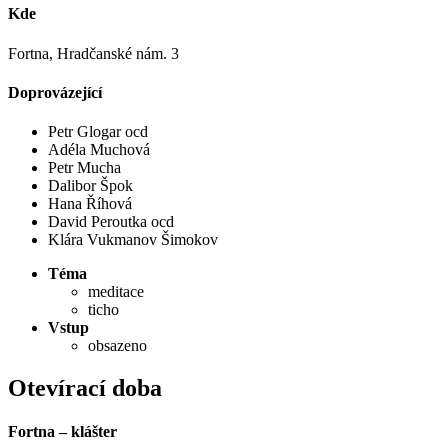
Kde
Fortna, Hradčanské nám. 3
Doprovázející
Petr Glogar ocd
Adéla Muchová
Petr Mucha
Dalibor Špok
Hana Říhová
David Peroutka ocd
Klára Vukmanov Šimokov
Téma
meditace
ticho
Vstup
obsazeno
Otevírací doba
Fortna – klášter