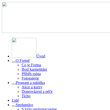
Úvod
O Fortně
Co je Fortna
Bosí karmelitáni
Příběh místa
Fotogalerie
Program a nabídka
Akce a kurzy
Doprovázení a péče
Ticho
Lidé
Spolupráce
S kým spolupracujeme