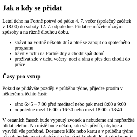
Jak a kdy se přidat
Letní ticho na Fortně potrvá od pátku 4. 7. večer (společný začátek
v 18:00) do soboty 12. 7. odpoledne. Přidat se můžete různými
způsoby a na různě dlouhou dobu.
strávit na Fortně několik dní a plně se zapojit do společného
programu
trávit v tichu na Fortně dny a chodit spát domů
prožívat zde v tichu večery, noci a rána a přes den chodit do
práce
Časy pro vstup
Pokud se přidáváte později v průběhu týdne, přijeďte prosím v
některém z těchto časů:
ráno 6:45 – 7:00 před meditací nebo pak mezi 8:00 a 9:00
odpoledne mezi 16:00 a 16:30 nebo mezi 18:00 a 18:40
V ostatních časech bude vypnutý zvonek a nebudeme ani nepřetržitě
hlídat telefon. Na místě bude někdo, kdo vás přivítá, ubytuje a
vysvětlí vše potřebné. Dostanete klíče nebo kartu a v průběhu týdne
už pak budete moci přicházet a docházet kdykoli. Kartu dostanou i