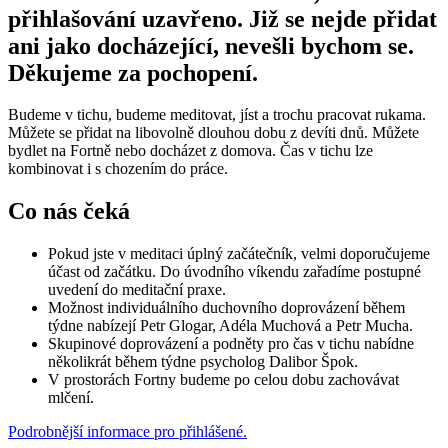
přihlašování uzavřeno. Již se nejde přidat
ani jako docházející, nevešli bychom se.
Děkujeme za pochopení.
Budeme v tichu, budeme meditovat, jíst a trochu pracovat rukama.
Můžete se přidat na libovolně dlouhou dobu z devíti dnů. Můžete
bydlet na Fortně nebo docházet z domova. Čas v tichu lze
kombinovat i s chozením do práce.
Co nás čeká
Pokud jste v meditaci úplný začátečník, velmi doporučujeme
účast od začátku. Do úvodního víkendu zařadíme postupné
uvedení do meditační praxe.
Možnost individuálního duchovního doprovázení během
týdne nabízejí Petr Glogar, Adéla Muchová a Petr Mucha.
Skupinové doprovázení a podněty pro čas v tichu nabídne
několikrát během týdne psycholog Dalibor Špok.
V prostorách Fortny budeme po celou dobu zachovávat
mlčení.
Podrobnější informace pro přihlášené.