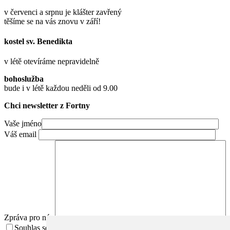
v červenci a srpnu je klášter zavřený
těšíme se na vás znovu v září!
kostel sv. Benedikta
v létě otevíráme nepravidelně
bohoslužba
bude i v létě každou neděli od 9.00
Chci newsletter z Fortny
Vaše jméno
Váš email
Zpráva pro nás
Souhlas se zpracováním osobních údajů.
Přečíst Souhlas