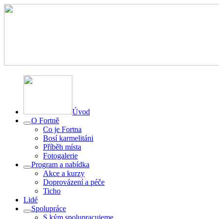
Úvod
O Fortně
Co je Fortna
Bosí karmelitáni
Příběh místa
Fotogalerie
Program a nabídka
Akce a kurzy
Doprovázení a péče
Ticho
Lidé
Spolupráce
S kým spolupracujeme