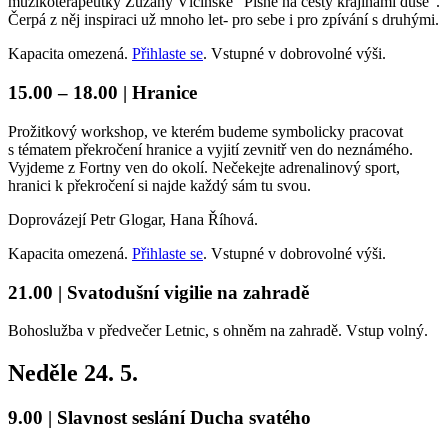
muzikoterapeutky Zuzany Vlčinské “Písně na cesty krajinami duše”.
Čerpá z něj inspiraci už mnoho let- pro sebe i pro zpívání s druhými.
Kapacita omezená.
Přihlaste se
. Vstupné v dobrovolné výši.
15.00 – 18.00 | Hranice
Prožitkový workshop, ve kterém budeme symbolicky pracovat
s tématem překročení hranice a vyjití zevnitř ven do neznámého.
Vyjdeme z Fortny ven do okolí. Nečekejte adrenalinový sport,
hranici k překročení si najde každý sám tu svou.
Doprovázejí Petr Glogar, Hana Říhová.
Kapacita omezená.
Přihlaste se
. Vstupné v dobrovolné výši.
21.00 | Svatodušní vigilie na zahradě
Bohoslužba v předvečer Letnic, s ohněm na zahradě. Vstup volný.
Neděle 24. 5.
9.00 | Slavnost seslání Ducha svatého