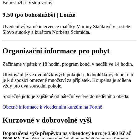
Bohoslužba. Vstup volný.
9.50 (po bohoslužbě) | Louže
Uvedení výtvarné intervence malířky Martiny Staňkové v kostele.
Slovo autorky a kurátora Norberta Schmidta.
Organizační informace pro pobyt
Začínáme v pátek v 18 hodin, program končí v neděli ve 14 hodin.
Ubytování je ve dvoulůžkových pokojích. Jednolůžkových pokojů
je k dispozici omezené množství za příplatek. Koupelna je sdílena
vždy pro dva sousední pokoje.
Společné jídlo je zajištěné od páteční večeře do nedělního oběda.
Obecné informace k vícedenním kurzům na Fortně
Kurzovné v dobrovolné výši
Doporučená výše příspěvku na víkendový kurz je 3500 Kč až
5000 Kč.
Tato částka nám umožní dlouhodobě fungovat formou