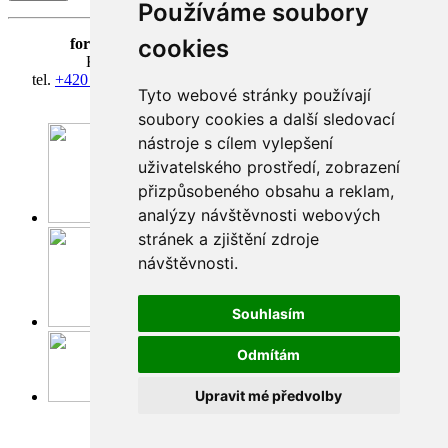
Používáme soubory
cookies
fortna
| Hradčanské nám. 3/184 | 118 00 Praha 1
Klášter Hradčany Řádu bosých karmelitánů
tel.
+420 603 428 601
| IČ 08814406 | účet 318127634/0300
Tyto webové stránky používají
fortna@fortna.eu
soubory cookies a další sledovací
nástroje s cílem vylepšení
uživatelského prostředí, zobrazení
přizpůsobeného obsahu a reklam,
analýzy návštěvnosti webových
Facebook
stránek a zjištění zdroje
návštěvnosti.
Souhlasím
Instagram
Odmítám
Upravit mé předvolby
Youtube
© fortna 2024 | ilustrace Jana Šamánková