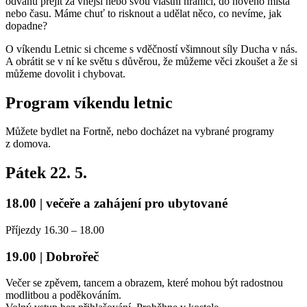
odvahu přejít za vnější nebo svou vlastní hranici, do nového místa
nebo času. Máme chuť to risknout a udělat něco, co nevíme, jak
dopadne?
O víkendu Letnic si chceme s vděčností všimnout síly Ducha v nás.
A obrátit se v ní ke světu s důvěrou, že můžeme věci zkoušet a že si
můžeme dovolit i chybovat.
Program víkendu letnic
Můžete bydlet na Fortně, nebo docházet na vybrané programy
z domova.
Pátek 22. 5.
18.00 | večeře a zahájení pro ubytované
Příjezdy 16.30 – 18.00
19.00 | Dobrořeč
Večer se zpěvem, tancem a obrazem, které mohou být radostnou
modlitbou a poděkováním.