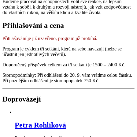
Budeme pracovat na schopnostech volit své reakce, na lepším
vztahu k sobě i k druhým a rozvoji nástrojů, jak vzít zodpovědnost
do vlastních rukou, na větším klidu a kvalitě života.
Přihlašování a cena
Přihlašování je již uzavřeno, program již probíhá.
Program je cyklem tří setkání, která na sebe navazují (nelze se
účastnit jen jednotlivých večerů).
Doporučený příspěvek celkem za tři setkání je 1500 – 2400 Kč.
Stornopodmínky: Při odhlášení do 20. 9. vám vrátíme celou částku.
Při pozdějším odhlášení je stornopoplatek 750 Kč.
Doprovázejí
Petra Rohlíková