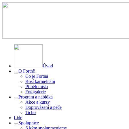
Úvod
O Fortně
Co je Fortna
Bosí karmelitáni
Příběh místa
Fotogalerie
Program a nabídka
Akce a kurzy
Doprovázení a péče
Ticho
Lidé
Spolupráce
S kým spolupracujeme