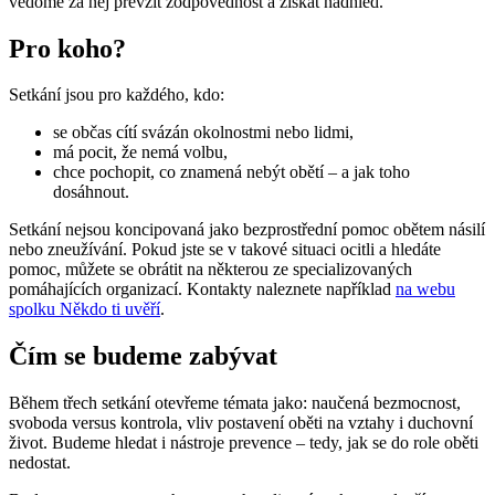
vědomě za něj převzít zodpovědnost a získat nadhled.
Pro koho?
Setkání jsou pro každého, kdo:
se občas cítí svázán okolnostmi nebo lidmi,
má pocit, že nemá volbu,
chce pochopit, co znamená nebýt obětí – a jak toho
dosáhnout.
Setkání nejsou koncipovaná jako bezprostřední pomoc obětem násilí
nebo zneužívání. Pokud jste se v takové situaci ocitli a hledáte
pomoc, můžete se obrátit na některou ze specializovaných
pomáhajících organizací. Kontakty naleznete například
na webu
spolku Někdo ti uvěří
.
Čím se budeme zabývat
Během třech setkání otevřeme témata jako: naučená bezmocnost,
svoboda versus kontrola, vliv postavení oběti na vztahy i duchovní
život. Budeme hledat i nástroje prevence – tedy, jak se do role oběti
nedostat.