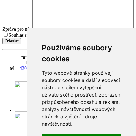
Zpráva pro nás
Souhlas se zpracováním osobních údajů.
Přečíst Souhlas
Používáme soubory
cookies
fortna
| Hradčanské nám. 3/184 | 118 00 Praha 1
Klášter Hradčany Řádu bosých karmelitánů
tel.
+420 603 428 601
| IČ 08814406 | účet 318127634/0300
Tyto webové stránky používají
fortna@fortna.eu
soubory cookies a další sledovací
nástroje s cílem vylepšení
uživatelského prostředí, zobrazení
přizpůsobeného obsahu a reklam,
analýzy návštěvnosti webových
Facebook
stránek a zjištění zdroje
návštěvnosti.