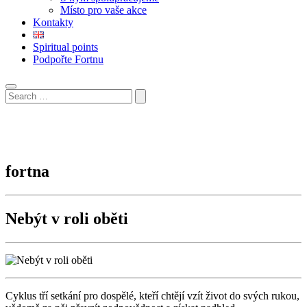
Místo pro vaše akce
Kontakty
Spiritual points
Podpořte Fortnu
fortna
Nebýt v roli oběti
Cyklus tří setkání pro dospělé, kteří chtějí vzít život do svých rukou,