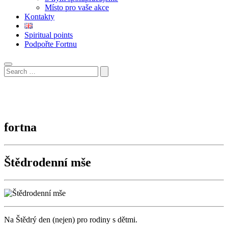
Místo pro vaše akce
Kontakty
Spiritual points
Podpořte Fortnu
fortna
Štědrodenní mše
Na Štědrý den (nejen) pro rodiny s dětmi.