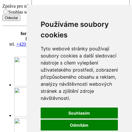
Zpráva pro nás
Souhlas se zpracováním osobních údajů.
Přečíst Souhlas
Používáme soubory
cookies
fortna
| Hradčanské nám. 3/184 | 118 00 Praha 1
Klášter Hradčany Řádu bosých karmelitánů
tel.
+420 603 428 601
| IČ 08814406 | účet 318127634/0300
Tyto webové stránky používají
fortna@fortna.eu
soubory cookies a další sledovací
nástroje s cílem vylepšení
uživatelského prostředí, zobrazení
přizpůsobeného obsahu a reklam,
analýzy návštěvnosti webových
Facebook
stránek a zjištění zdroje
návštěvnosti.
Souhlasím
Instagram
Odmítám