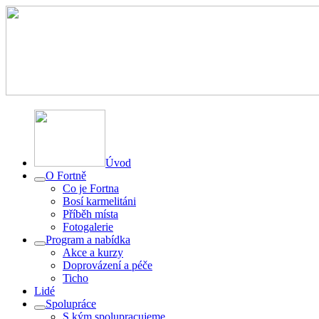
Úvod
O Fortně
Co je Fortna
Bosí karmelitáni
Příběh místa
Fotogalerie
Program a nabídka
Akce a kurzy
Doprovázení a péče
Ticho
Lidé
Spolupráce
S kým spolupracujeme