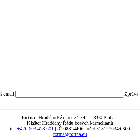
š email
Zpráva 
fortna
| Hradčanské nám. 3/184 | 118 00 Praha 1
Klášter Hradčany Řádu bosých karmelitánů
tel.
+420 603 428 601
| IČ 08814406 | účet 318127634/0300
fortna@fortna.eu