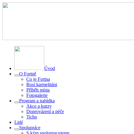
Úvod
O Fortně
Co je Fortna
Bosí karmelitáni
Příběh místa
Fotogalerie
Program a nabídka
Akce a kurzy
Doprovázení a péče
Ticho
Lidé
Spolupráce
S kým spolupracujeme