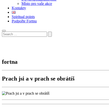
Místo pro vaše akce
Kontakty
Spiritual points
Podpořte Fortnu
fortna
Prach jsi a v prach se obrátíš