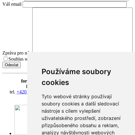
Váš email
Zpráva pro nás
Souhlas se zpracováním osobních údajů.
Přečíst Souhlas
Používáme soubory
cookies
fortna
| Hradčanské nám. 3/184 | 118 00 Praha 1
Klášter Hradčany Řádu bosých karmelitánů
tel.
+420 603 428 601
| IČ 08814406 | účet 318127634/0300
Tyto webové stránky používají
fortna@fortna.eu
soubory cookies a další sledovací
nástroje s cílem vylepšení
uživatelského prostředí, zobrazení
přizpůsobeného obsahu a reklam,
analýzy návštěvnosti webových
Facebook