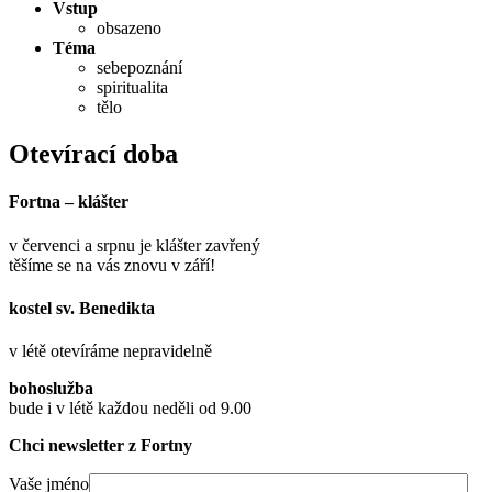
Vstup
obsazeno
Téma
sebepoznání
spiritualita
tělo
Otevírací doba
Fortna – klášter
v červenci a srpnu je klášter zavřený
těšíme se na vás znovu v září!
kostel sv. Benedikta
v létě otevíráme nepravidelně
bohoslužba
bude i v létě každou neděli od 9.00
Chci newsletter z Fortny
Vaše jméno