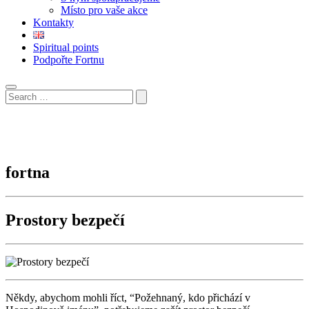
Místo pro vaše akce
Kontakty
Spiritual points
Podpořte Fortnu
fortna
Prostory bezpečí
Někdy, abychom mohli říct, “Požehnaný, kdo přichází v