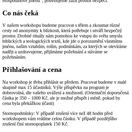
Hospodinově jménu”, potřebujeme zažít prostor bezpečí.
Co nás čeká
V našem workshopu budeme pracovat s tělem a zkoumat různé
cesty od anonymity k blízkosti, která potřebuje i utváří bezpečný
prostor. Drobné rituály nám pomohou ke vstupu do světa smyslu
biblických a teologických textů, kde jde o porozumění vlastnímu
jménu, našim vztahům, rolím, podmínkám, za kterých se otevíráme
naději a uzdravujeme, přijímáme požehnání a stáváme se
požehnáním.
Přihlašování a cena
Na workshop je třeba přihlásit se předem. Pracovat budeme v malé
skupině max 15 účastníků. Výše příspěvku na program je
dobrovolná, dle vašeho uvážení a možností. (Orientační doporučená
částka je 350 – 1000 Kč, ale je možné přispět i méně, pokud by
cena byla překážkou účasti)
Stornopodmínky: V případě zrušení více než 48 hodin před
workshopem vám vrátíme celou částku. V případě pozdějšího
zrušení činí stornopoplatek 150 Kč.