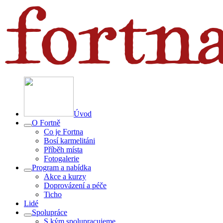
Úvod
O Fortně
Co je Fortna
Bosí karmelitáni
Příběh místa
Fotogalerie
Program a nabídka
Akce a kurzy
Doprovázení a péče
Ticho
Lidé
Spolupráce
S kým spolupracujeme