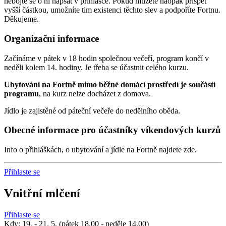
nebojte se o ni napsat v přihlášce. Pokud můžete naopak přispět
vyšší částkou, umožníte tim existenci těchto slev a podpoříte Fortnu.
Děkujeme.
Organizační informace
Začínáme v pátek v 18 hodin společnou večeří, program končí v
neděli kolem 14. hodiny. Je třeba se účastnit celého kurzu.
Ubytování na Fortně mimo běžné domácí prostředí je součástí
programu
, na kurz nelze docházet z domova.
Jídlo je zajistěné od páteční večeře do nedělního oběda.
Obecné informace pro účastníky víkendových kurzů
Info o přihláškách, o ubytování a jídle na Fortně najdete zde.
Přihlaste se
Vnitřní mlčení
Přihlaste se
Kdy: 19. - 21. 5. (pátek 18.00 - neděle 14.00)