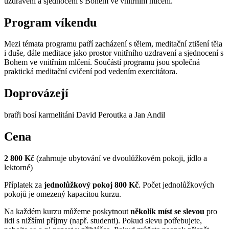
uzdravení a sjednocení s Bohem ve vnitřním mlčení.
Program víkendu
Mezi témata programu patří zacházení s tělem, meditační ztišení těla
i duše, dále meditace jako prostor vnitřního uzdravení a sjednocení s
Bohem ve vnitřním mlčení. Součástí programu jsou společná
praktická meditační cvičení pod vedením exercitátora.
Doprovázejí
bratři bosí karmelitáni David Peroutka a Jan Andil
Cena
2 800 Kč
(zahrnuje ubytování ve dvoulůžkovém pokoji, jídlo a
lektorné)
Příplatek za
jednolůžkový pokoj 800 Kč
. Počet jednolůžkových
pokojů je omezený kapacitou kurzu.
Na každém kurzu můžeme poskytnout
několik míst se slevou
pro
lidi s nižšími příjmy (např. studenti). Pokud slevu potřebujete,