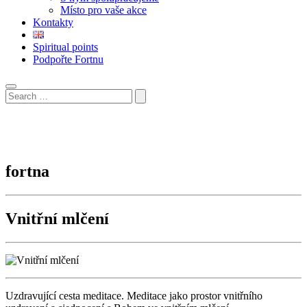
Místo pro vaše akce
Kontakty
Spiritual points
Podpořte Fortnu
fortna
Vnitřní mlčení
Uzdravující cesta meditace. Meditace jako prostor vnitřního