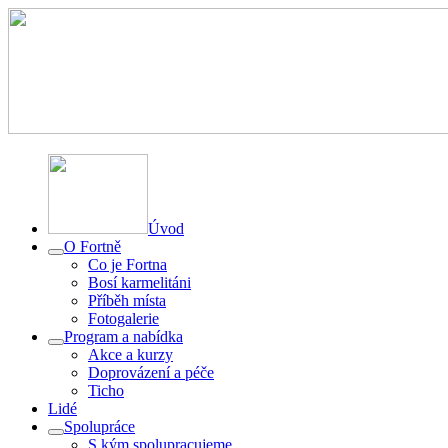
Úvod
O Fortně
Co je Fortna
Bosí karmelitáni
Příběh místa
Fotogalerie
Program a nabídka
Akce a kurzy
Doprovázení a péče
Ticho
Lidé
Spolupráce
S kým spolupracujeme