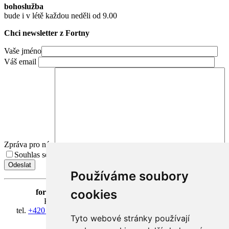
bohoslužba
bude i v létě každou neděli od 9.00
Chci newsletter z Fortny
Vaše jméno
Váš email
Zpráva pro nás
Souhlas se zpracováním osobních údajů.
Přečíst Souhlas
Používáme soubory
cookies
fortna
| Hradčanské nám. 3/184 | 118 00 Praha 1
Klášter Hradčany Řádu bosých karmelitánů
tel.
+420 603 428 601
| IČ 08814406 | účet 318127634/0300
Tyto webové stránky používají
fortna@fortna.eu